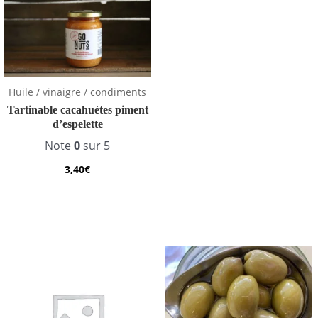
Huile / vinaigre / condiments
Tartinable cacahuètes piment
d’espelette
Note
0
sur 5
3,40
€
Plage
de
prix :
1,65€
à
6,60€