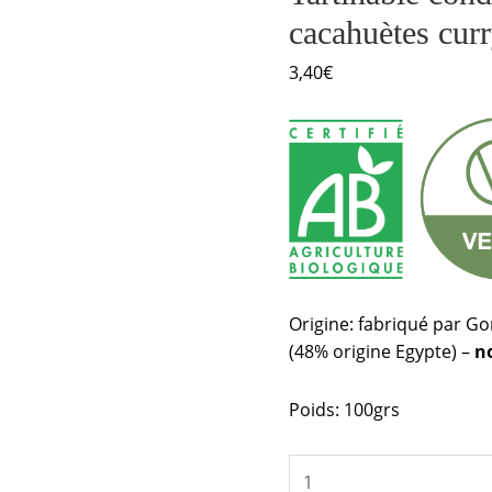
curry
cacahuètes curr
bio
3,40
€
Origine: fabriqué par Go
(48% origine Egypte) –
n
Poids: 100grs