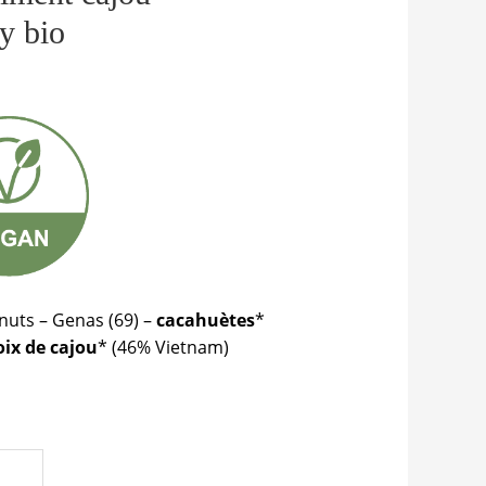
y bio
nuts – Genas (69) –
cacahuètes
*
oix de cajou
* (46% Vietnam)