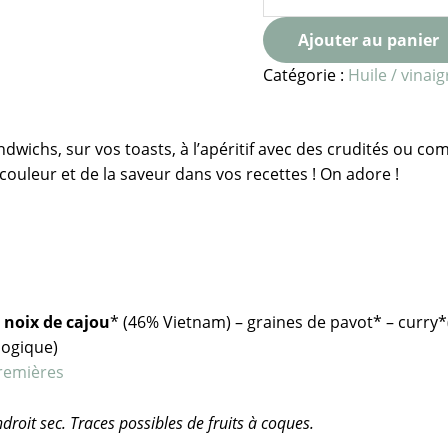
Ajouter au panier
Catégorie :
Huile / vinai
dwichs, sur vos toasts, à l’apéritif avec des crudités ou co
 couleur et de la saveur dans vos recettes ! On adore !
–
noix de cajou
* (46% Vietnam) – graines de pavot* – curry*(
logique)
premières
roit sec. Traces possibles de fruits à coques.