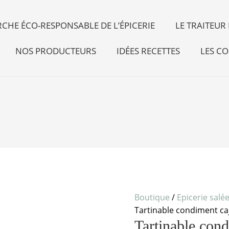
CHE ÉCO-RESPONSABLE DE L’ÉPICERIE
LE TRAITEU
NOS PRODUCTEURS
IDÉES RECETTES
LES CO
quantité
de
Tartinable
condiment
Boutique
/
Epicerie salé
cajou
Tartinable condiment ca
cacahuètes
Tartinable con