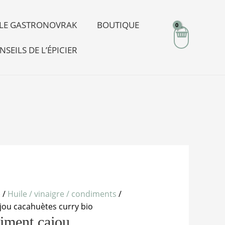
R LE GASTRONOVRAK
BOUTIQUE
NSEILS DE L’ÉPICIER
e
/
Huile / vinaigre / condiments
/
jou cacahuètes curry bio
diment cajou