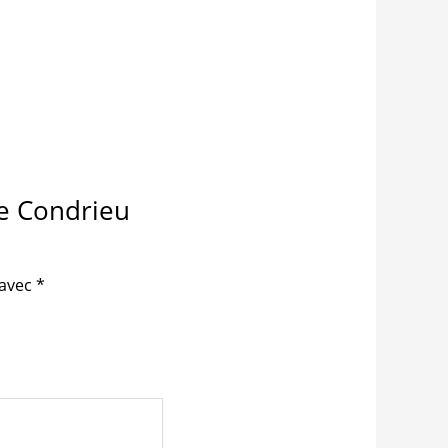
de Condrieu
 avec
*