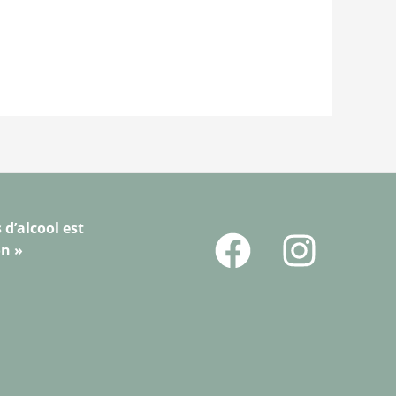
 d’alcool est
on »