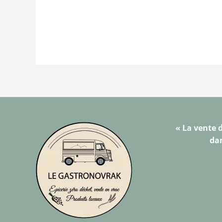
« La vente d
dan