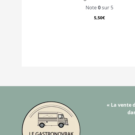
Note
0
sur 5
5,50
€
« La vente d
dan