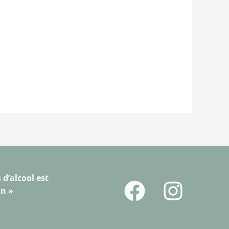
 d’alcool est
on »