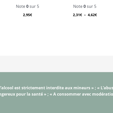
Note
0
sur 5
Note
0
sur 5
2,95
€
2,31
€
–
4,62
€
’alcool est strictement interdite aux mineurs » ; « L’abus
gereux pour la santé » ; « A consommer avec modérati