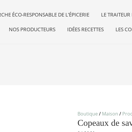
CHE ÉCO-RESPONSABLE DE L’ÉPICERIE
LE TRAITEU
NOS PRODUCTEURS
IDÉES RECETTES
LES CO
quantité
de
Copeaux
de
Boutique
/
Maison
/
Pro
savon
Copeaux de sa