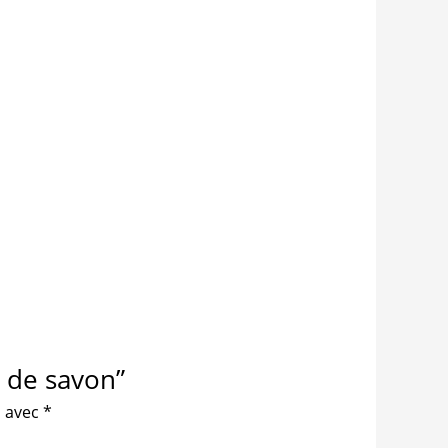
x de savon”
s avec
*