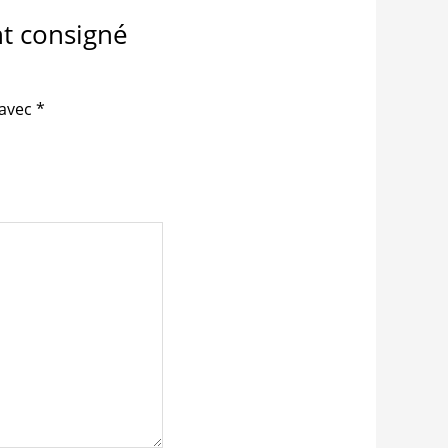
nt consigné
 avec
*