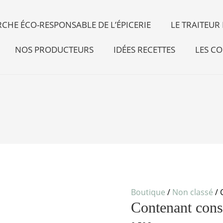
CHE ÉCO-RESPONSABLE DE L’ÉPICERIE
LE TRAITEU
NOS PRODUCTEURS
IDÉES RECETTES
LES CO
quantité
de
Contenant
consigné
Boutique
/
Non classé
/ 
ptite
Contenant consi
infu