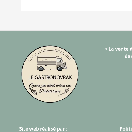
« La vente d
dan
Site web réalisé par :
Polit