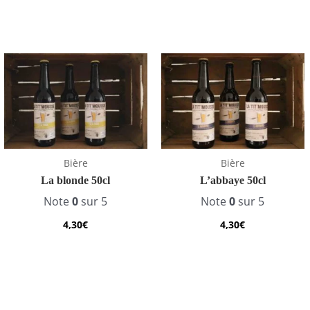
Bière
Bière
La blonde 50cl
L’abbaye 50cl
Note
0
sur 5
Note
0
sur 5
4,30
€
4,30
€