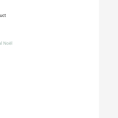
duct
al Noël