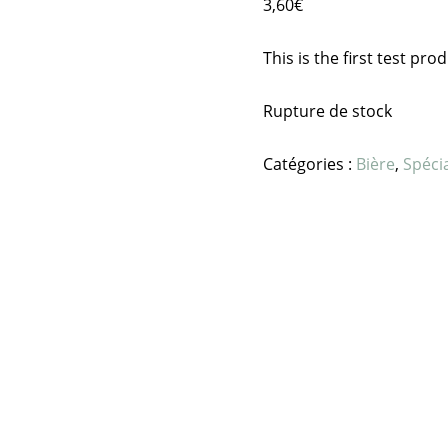
3,60
€
This is the first test pro
Rupture de stock
Catégories :
Bière
,
Spéci