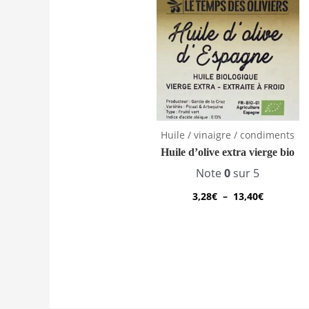
de
prix :
3,28€
à
13,40€
Huile / vinaigre / condiments
Huile d’olive extra vierge bio
Note
0
sur 5
3,28
€
–
13,40
€