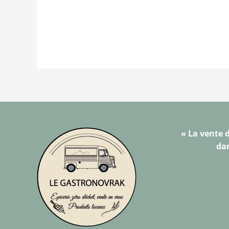
« La vente d
dan