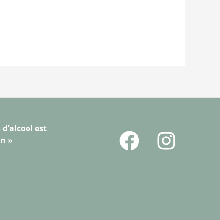
 d’alcool est
on »