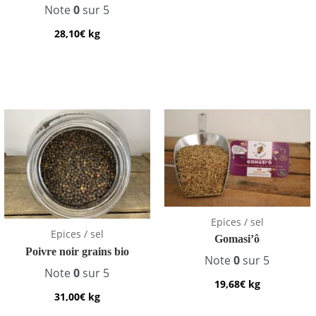
Note
0
sur 5
28,10
€
kg
Epices / sel
Epices / sel
Gomasi’ô
Poivre noir grains bio
Note
0
sur 5
Note
0
sur 5
19,68
€
kg
31,00
€
kg