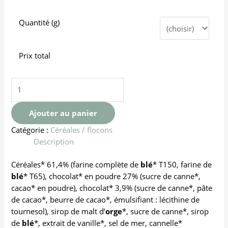
Quantité (g)
Prix total
Ajouter au panier
Catégorie :
Céréales / flocons
Description
Céréales* 61,4% (farine complète de
blé
* T150, farine de
blé
* T65), chocolat* en poudre 27% (sucre de canne*,
cacao
* en poudre), chocolat* 3,9% (sucre de canne*, pâte
de
cacao
*, beurre de
cacao
*, émulsifiant : lécithine de
tournesol), sirop de malt d’
orge
*, sucre de canne*, sirop
de
blé
*, extrait de vanille*, sel de mer, cannelle*