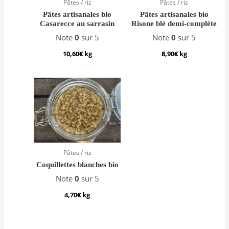
Pâtes / riz
Pâtes / riz
Pâtes artisanales bio
Pâtes artisanales bio
Casarecce au sarrasin
Risone blé demi-complète
Note
0
sur 5
Note
0
sur 5
10,60
€
kg
8,90
€
kg
Pâtes / riz
Coquillettes blanches bio
Note
0
sur 5
4,70
€
kg