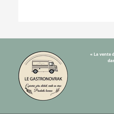
« La vente d
dan