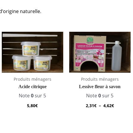
’origine naturelle.
Plage
de
prix :
2,31€
à
4,62€
Produits ménagers
Produits ménagers
Acide citrique
Lessive fleur à savon
Note
0
sur 5
Note
0
sur 5
5,80
€
2,31
€
–
4,62
€