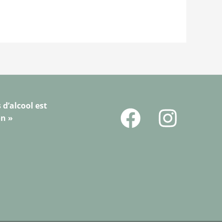
 d’alcool est
on »