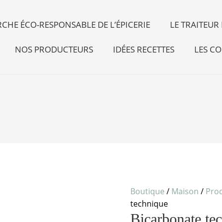
CHE ÉCO-RESPONSABLE DE L’ÉPICERIE
LE TRAITEU
NOS PRODUCTEURS
IDÉES RECETTES
LES CO
quantité
de
Bicarbonate
technique
Boutique
/
Maison
/
Pro
technique
Bicarbonate te