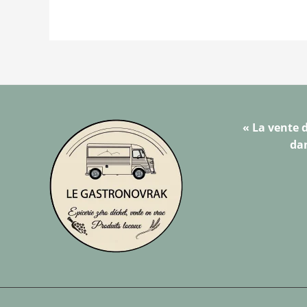
« La vente d
dan