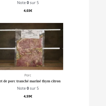
Note
0
sur 5
4,03
€
Porc
let de porc tranché mariné thym citron
Note
0
sur 5
4,59
€