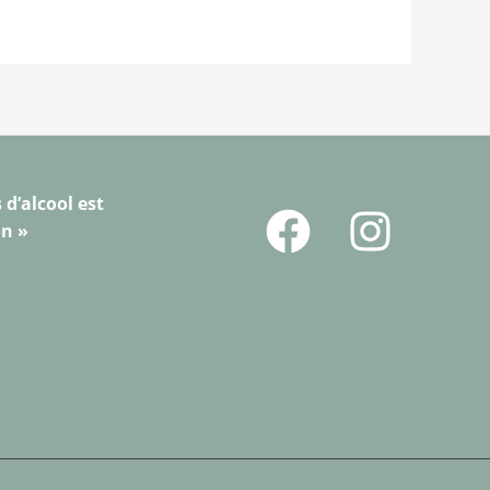
 d’alcool est
on »