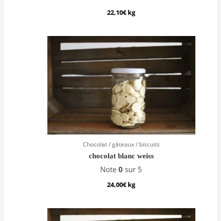
22,10
€
kg
Chocolat / gâteaux / biscuits
chocolat blanc weiss
Note
0
sur 5
24,00
€
kg