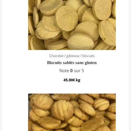
Chocolat / gâteaux / biscuits
Biscuits sablés sans gluten
Note
0
sur 5
45,00
€
kg