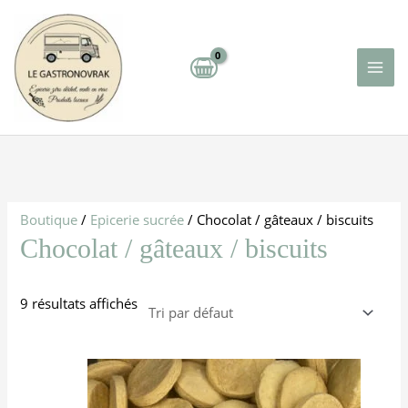
Aller
Mai
au
Men
contenu
Boutique
/
Epicerie sucrée
/ Chocolat / gâteaux / biscuits
Chocolat / gâteaux / biscuits
9 résultats affichés